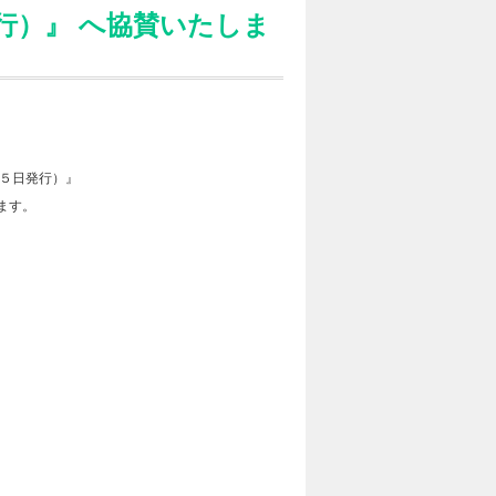
行）』 へ協賛いたしま
５日発行）』
ます。