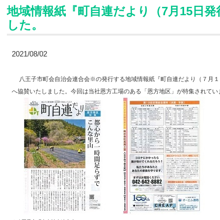
地域情報紙『町自連だより（7月15日発
した。
2021/08/02
八王子市町会自治会連合会※の発行する地域情報紙『町自連だより（７月１
へ協賛いたしました。今回は当社恩方工場のある「恩方地区」が特集されてい