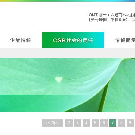
OMT オーエム通商への
【受付時間】平日9:00～18
<< 前へ
2
3
4
5
6
7
8
9