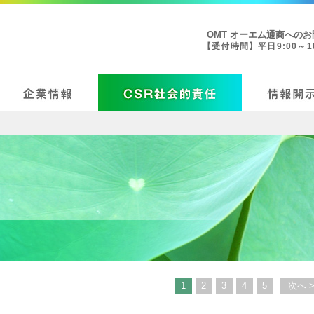
OMT オーエム通商への
【受付時間】平日9:00～18
1
2
3
4
5
次へ >