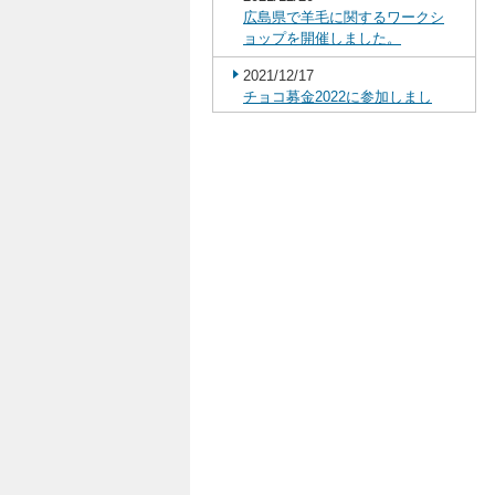
広島県で羊毛に関するワークシ
ョップを開催しました。
2021/12/17
チョコ募金2022に参加しまし
た。
2021/10/29
八王子市立恩方中学校の生徒に
よる訪問学習を実施しました。
2021/09/27
本社小津工場に於いて外国人研
修生の技能検定試験が行われま
した。
2021/09/21
定期避難訓練を実施しました。
2021/08/02
地域情報紙『町自連だより（7月
15日発行）』 へ協賛いたしまし
た。
2021/07/07