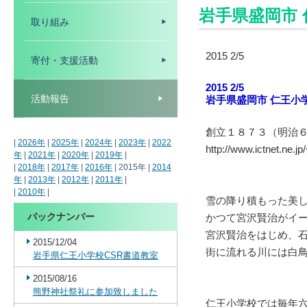
岩手県盛岡市 
取り組み
2015 2/5
寄付・支援活動
2015 2/5
活動報告
岩手県盛岡市 仁王小
創立１８７３（明治
|
2026年
|
2025年
|
2024年
|
2023年
|
2022
http://www.ictnet.ne.j
年
|
2021年
|
2020年
|
2019年
|
|
2018年
|
2017年
|
2016年
| 2015年 |
2014
年
|
2013年
|
2012年
|
2011年
|
|
2010年
|
雪の降り積もった美
バックナンバー
かつて宮沢賢治がイ
宮沢賢治をはじめ、
2015/12/04
街に流れる川には白
岩手県仁王小学校CSR書道教室
2015/08/16
熊野神社祭礼に参加致しました
仁王小学校では毎年