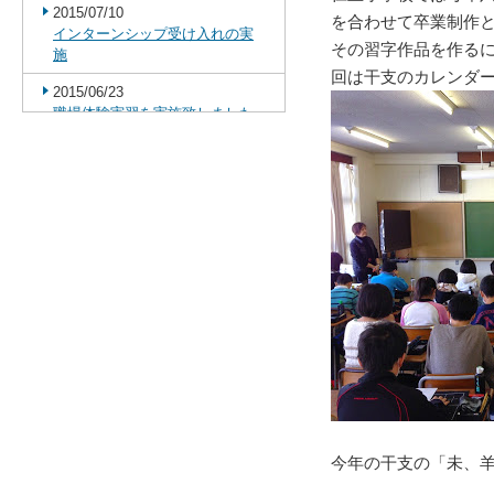
2015/07/10
を合わせて卒業制作
インターンシップ受け入れの実
その習字作品を作る
施
回は干支のカレンダ
2015/06/23
職場体験実習を実施致しました
2015/06/06
2015八王子環境フェスティバル
2015/04/05
岩手スペシャルオリンピックス
発足祝賀会
2015/03/14
こども大学(ミニかわごえ)
2015/02/07
墨田区隅田小学校にて書道授業
CSR活動報告
2015/02/05
岩手県盛岡市 仁王小学校にて書
今年の干支の「未、羊
道CSR活動報告