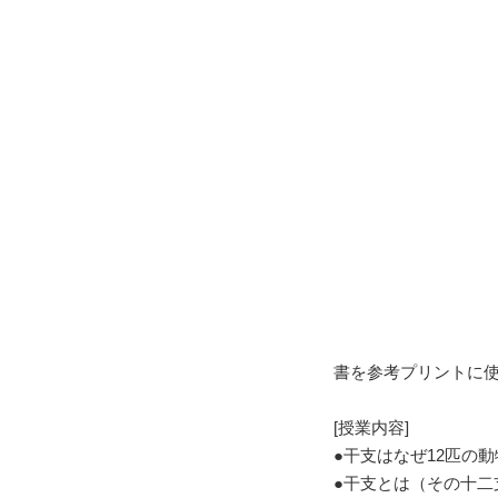
書を参考プリントに
[授業内容]
●干支はなぜ12匹の
●干支とは（その十二