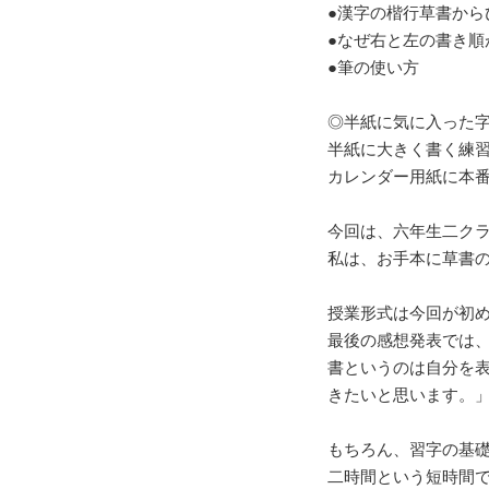
●漢字の楷行草書から
●なぜ右と左の書き順
●筆の使い方
◎半紙に気に入った
半紙に大きく書く練
カレンダー用紙に本
今回は、六年生二クラ
私は、お手本に草書
授業形式は今回が初
最後の感想発表では
書というのは自分を
きたいと思います。
もちろん、習字の基
二時間という短時間