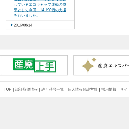
しているエコキャップ運動の成
果として今回 14,190個の支援
を行いました。
2016/08/14
地元神社の夏祭り「熊野神社祭
礼」に今年も参加致しました
2016/06/22
八王子特別支援学校から生徒さ
んを受け入れてインターンシッ
プを実施致しました
2016/06/04
2016八王子環境フェスティバル
に出展致しました
｜
TOP
｜
認証取得情報
｜
許可番号一覧
｜
個人情報保護方針
｜
採用情報
｜
サイ
2016/03/13
埼玉県川越市における『こども
大学かわごえ』において 「ＣＳ
Ｒ書道教室」を開催致しました
2016/02/03
墨田区隅田小学校CSR書道教室